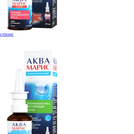
стронг