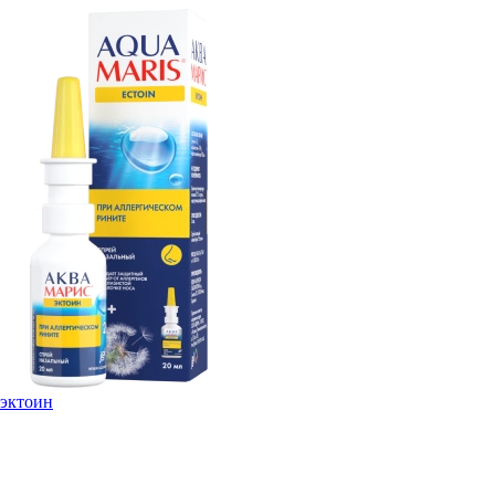
эктоин