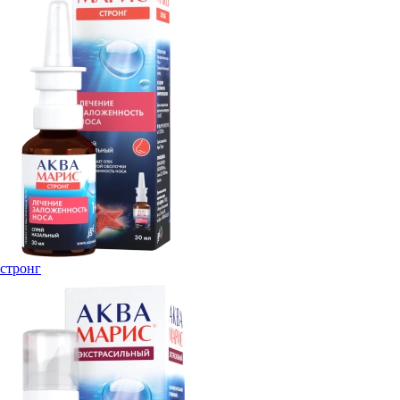
стронг