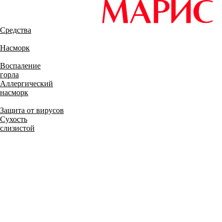
Средства
Насморк
Воспаление
горла
Аллергический
насморк
Защита от вирусов
Сухость
слизистой