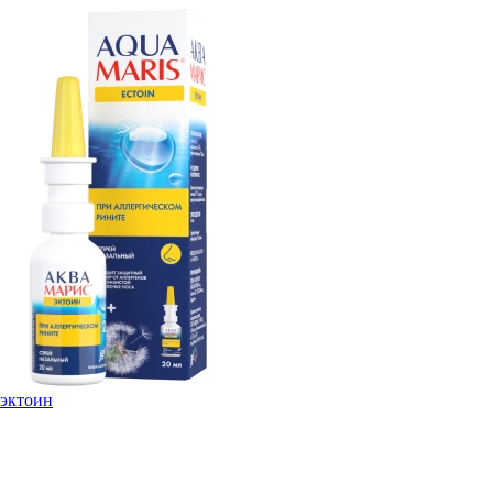
эктоин