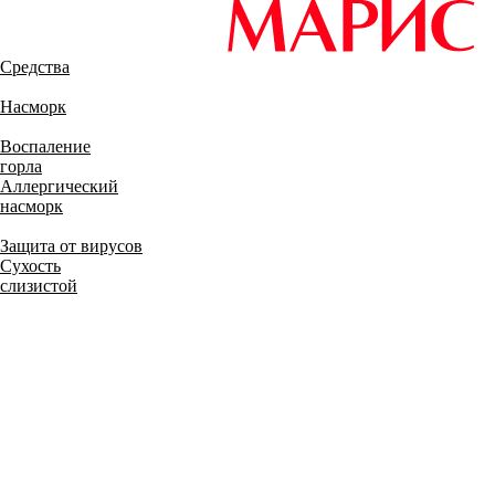
Средства
Насморк
Воспаление
горла
Аллергический
насморк
Защита от вирусов
Сухость
слизистой