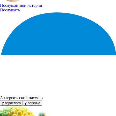
Послушай
мои истории
Послушать
Аллергический насморк
у взрослого
у ребенка