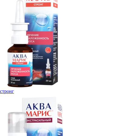
стронг