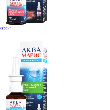
стронг