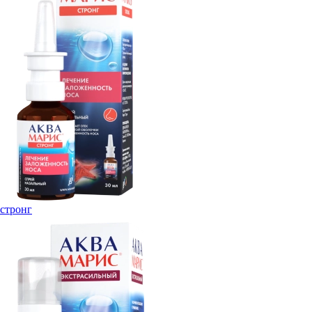
стронг