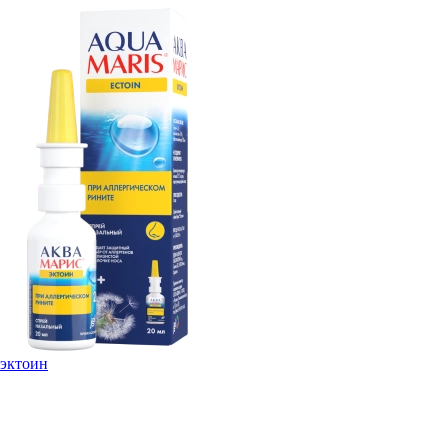
эктоин