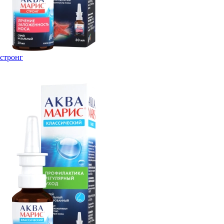
стронг