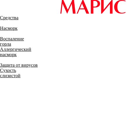
Средства
Насморк
Воспаление
горла
Аллергический
насморк
Защита от вирусов
Сухость
слизистой