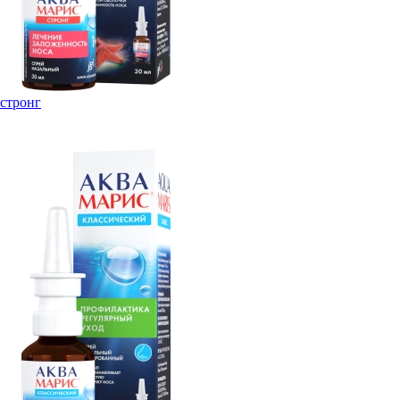
стронг