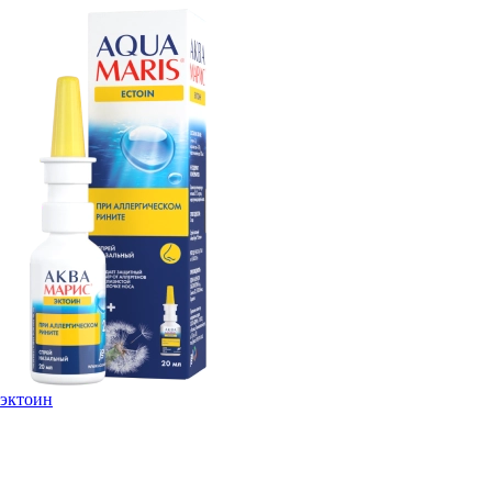
эктоин