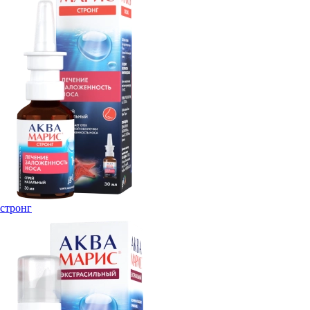
стронг