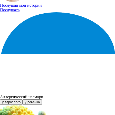
Послушай
мои истории
Послушать
Аллергический насморк
у взрослого
у ребенка