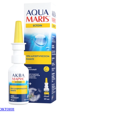
эктоин