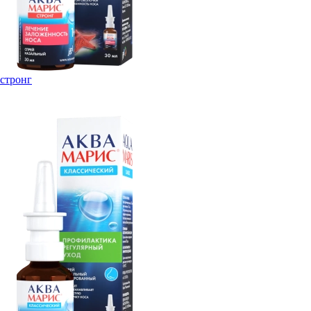
стронг