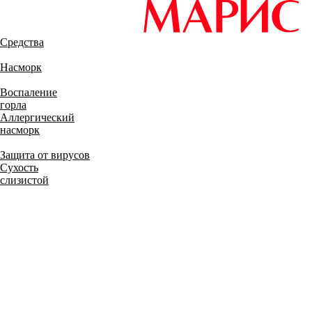
Средства
Насморк
Воспаление
горла
Аллергический
насморк
Защита от вирусов
Сухость
слизистой