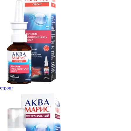
стронг