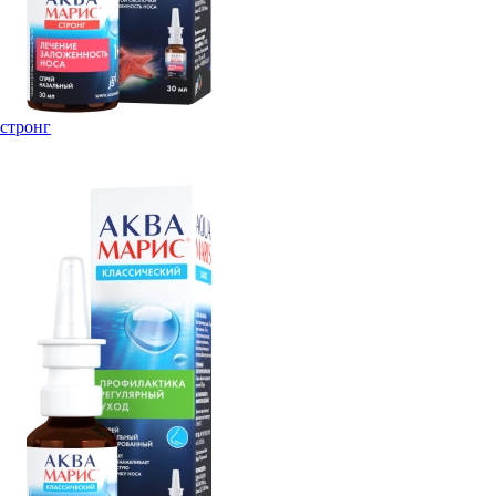
стронг