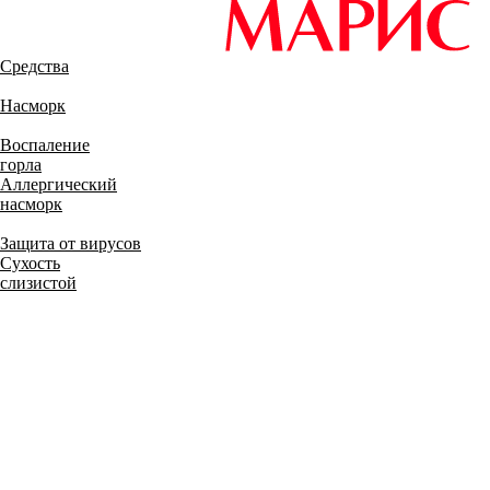
Средства
Насморк
Воспаление
горла
Аллергический
насморк
Защита от вирусов
Сухость
слизистой