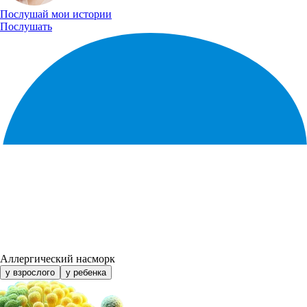
Послушай
мои истории
Послушать
Аллергический насморк
у взрослого
у ребенка