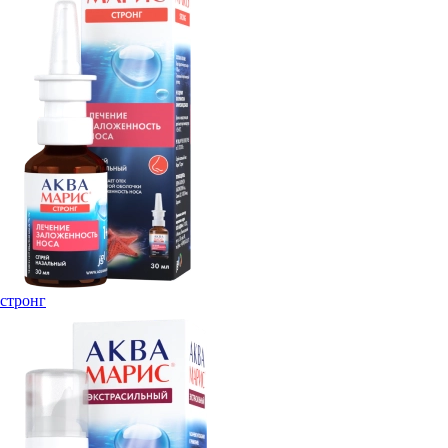
стронг