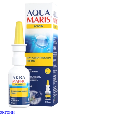
эктоин