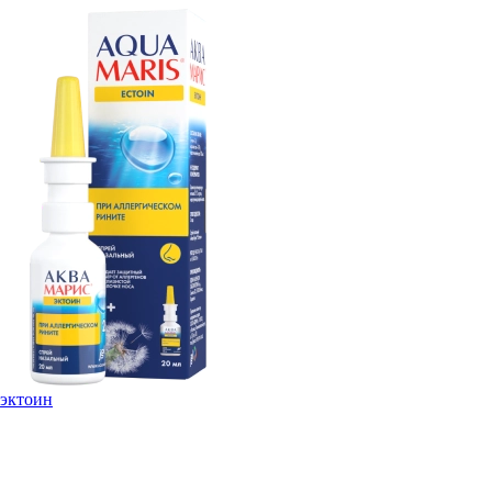
эктоин