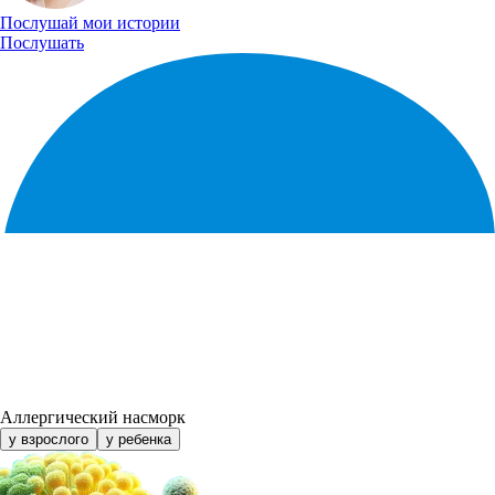
Послушай
мои истории
Послушать
Аллергический насморк
у взрослого
у ребенка