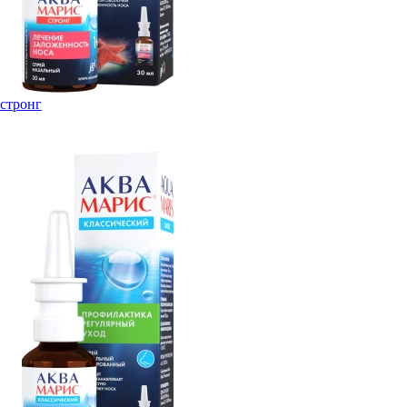
стронг