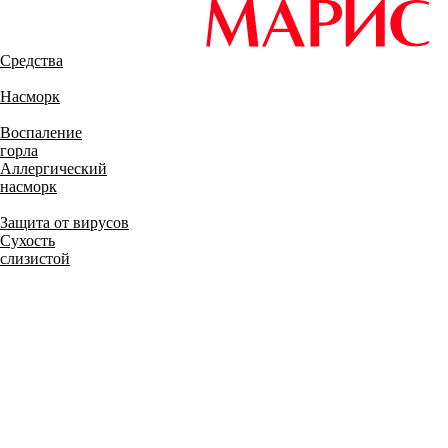
Средства
Насморк
Воспаление
горла
Аллергический
насморк
Защита от вирусов
Сухость
слизистой