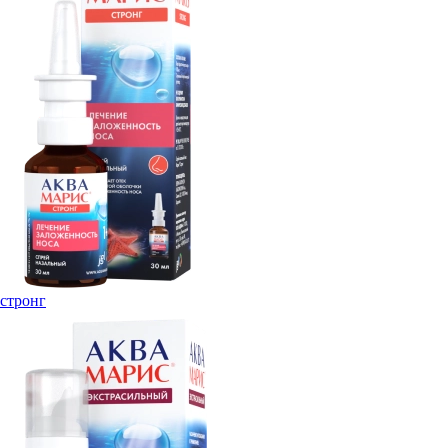
стронг